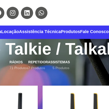
a
Locação
Assistência Técnica
Produtos
Fale Conosco
 Talkie / Talk
RÁDIOS
REPETIDORAS
SISTEMAS
71 Produtos
7 Produtos
5 Produtos
os
Walkie Talkie / Talkabout
Mostrar
9
12