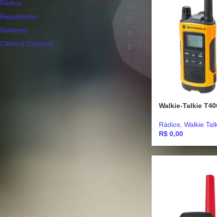
Rádios
71
Repetidoras
7
Sistemas
5
Câmera Corporal
5
FILTRAR POR MARCA
Motorola
(5)
Walkie-Talkie T4
Rádios
,
Walkie Talk
R$
0,00