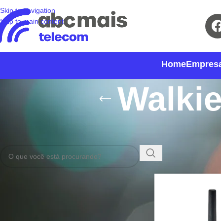
Skip to navigation
Skip to main content
Home
Empres
Walkie
Início
Produtos
Rádi
CATEGORIAS DE PRODUTO