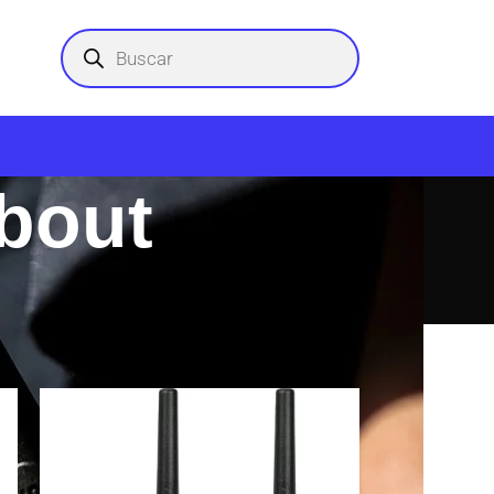
about
18
24