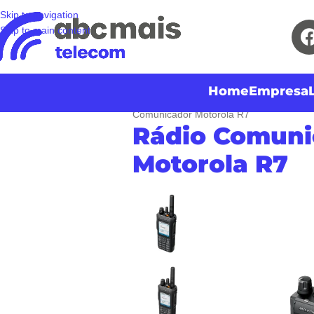
Skip to navigation
Skip to main content
Home
Empresa
Início
Produtos
Rádios
Rádios Digita
Comunicador Motorola R7
Rádio Comuni
Motorola R7