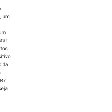
o
, um
 um
ctar
tos,
itivo
s da
a
 R7
seja