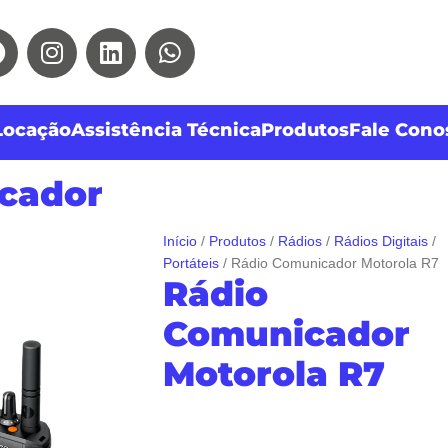
Locação
Assistência Técnica
Produtos
Fale Cono
is
Portáteis
Rádio
cador
Início
Produtos
Rádios
Rádios Digitais
Portáteis
Rádio Comunicador Motorola R7
Rádio
Comunicador
Motorola R7